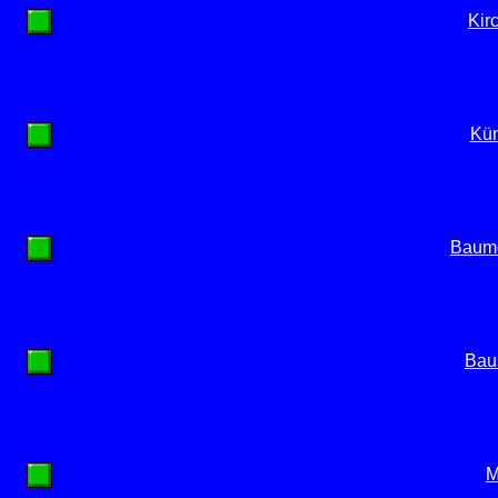
Kir
Kün
Baume
Baus
M