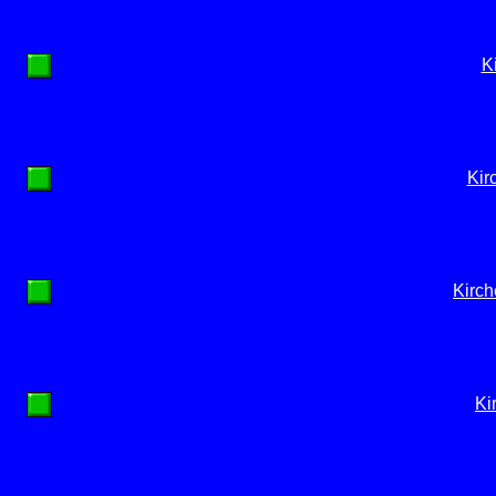
K
Kir
Kirch
Ki